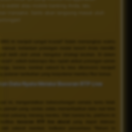
i e-wallet atau mobile banking Anda, lalu
kan transaksi. Saldo akan langsung masuk utuh
potongan!
QRIS ini menjadi sangat krusial? Selain memangkas waktu
 manual, ketiadaan potongan modal berarti Anda memiliki
auh lebih utuh untuk mengatur strategi taruhan. Di dalam
 receh*, selisih beberapa ribu rupiah akibat potongan admin
arga, karena nominal sekecil itu bisa dikonversi menjadi
g putaran tambahan yang berpotensi memicu fitur bonus.
an Data Nyata Melalui Bocoran RTP Live
 saat ini, mengandalkan keberuntungan semata tentu tidak
ra pemain yang cerdas selalu memanfaatkan data real-time
sar peluang menang mereka. Oleh karena itu, platform ini
asilitas
bocoran RTP live akurat
yang dapat diakses
 oleh seluruh member. Indikator persentase *Return to