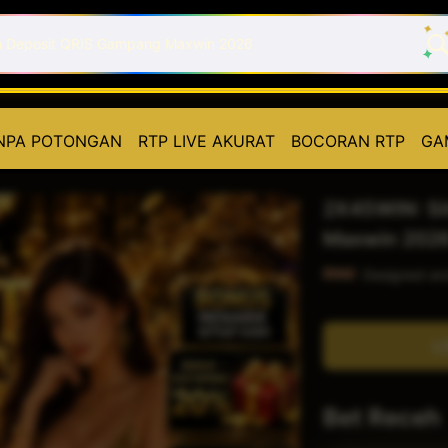
ceh Deposit QRIS Gampang Maxwin 2026
NPA POTONGAN
RTP LIVE AKURAT
BOCORAN RTP
GA
2X45WIN:
Si
Maxwin 202
New
Designed an
L
Bet Receh