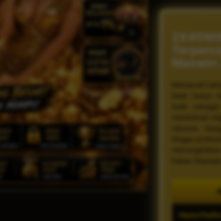
2X45WIN:
Terperc
Maxwin
Memasuki tahu
tidak hanya m
hadir sebagai
mendobrak sti
raksasa. Den
hingga profesi
memungkinkan
beban finansia
Nama Platf