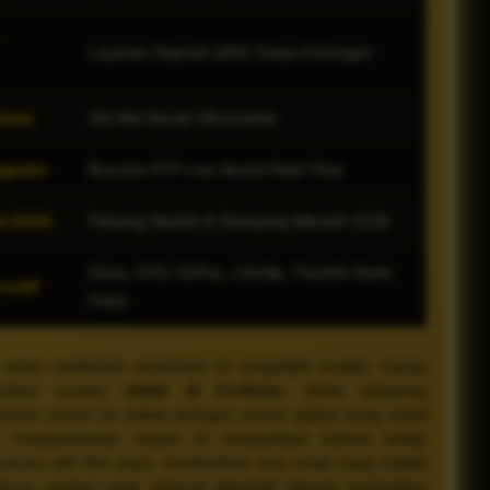
Layanan Deposit QRIS Tanpa Potongan
uhan
Slot Bet Receh (Ekonomis)
nggulan
Bocoran RTP Live Akurat Real-Time
et 2026
Peluang Mudah & Gampang Maxwin 2026
Dana, OVO, GoPay, LinkAja, Transfer Bank,
natif
Pulsa
untuk menikmati ekosistem ini sangatlah mudah. Cukup
akukan proses
daftar di 2x45win
, Anda langsung
kses penuh ke dalam jaringan server global yang stabil
f. Pengoptimalan sistem ini memastikan bahwa setiap
i secara adil (fair play), memberikan rasa aman yang mutlak
uru jackpot yang mencari alternatif hiburan berkualitas