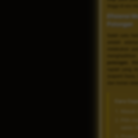
tinggi di era mo
Efisiensi 
Potongan
Salah satu ha
adalah adany
melakukan pe
menghadirkan
potongan
. Me
rupiah yang An
(seperti Dana
dan instan dal
Cara Cep
Masuk 
Pilih 
saldo (
Pindai