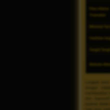
Fitur Utama
Transaksi
Minimal Tar
Fasilitas U
Target Targ
Metode Alter
Langkah awal 
dengan mel
mendapatkan a
dan responsi
putaran dinila
bagi para pemb